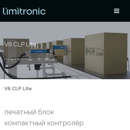
V6 CLP Lite
Home
/
принтеры
/
V6
/ V6 Lite
V6 CLP Lite
печатный блок
компактный контролёр