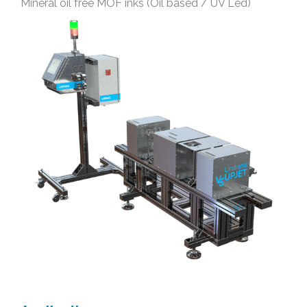
Mineral oil free MOF inks (Oil based / UV Led)