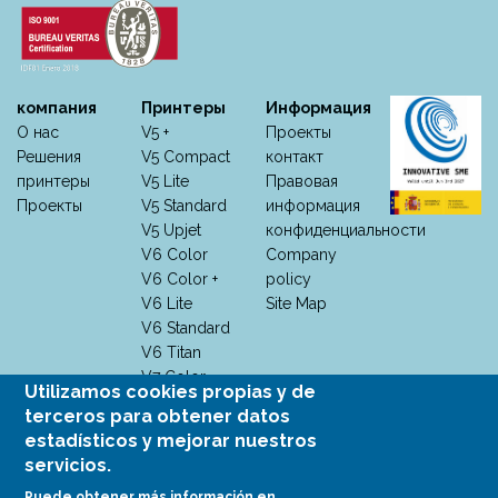
компания
Принтеры
Информация
О нас
V5 +
Проекты
Решения
V5 Compact
контакт
принтеры
V5 Lite
Правовая
Проекты
V5 Standard
информация
V5 Upjet
конфиденциальности
V6 Color
Company
V6 Color +
policy
V6 Lite
Site Map
V6 Standard
V6 Titan
V7 Color
Utilizamos cookies propias y de
V7 Color +
terceros para obtener datos
V7 M +
estadísticos y mejorar nuestros
V7
servicios.
Monocromo
Puede obtener más información en