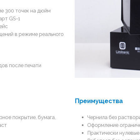
е 300 точек на дюйм
арт GS-1
ейс
щений в режиме реального
дов после печати
Преимущества
рное покрытие, бумага,
Чернила без раствор
аст
Оформление ограниче
Практически нулевые