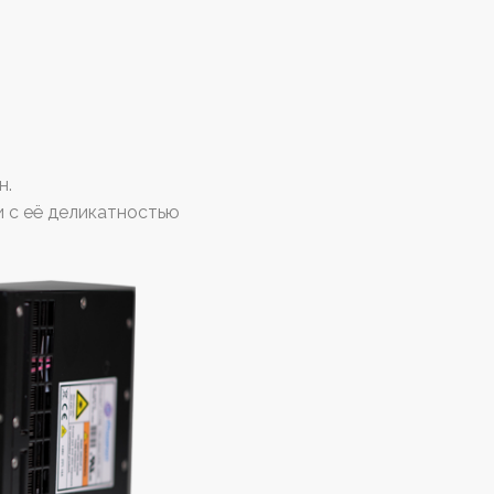
н.
и с её деликатностью