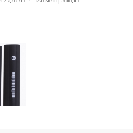
вки даже во время смены расходного
ие