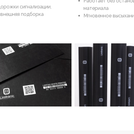
Работает без остано
орожки сигнализации,
материала
 внешняя подборка
Мгновенное высыхан