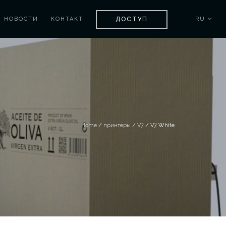
ДОСТУП
НОВОСТИ
КОНТАКТ
RU
Home
/
принтеры
/
V7
/ V7 White