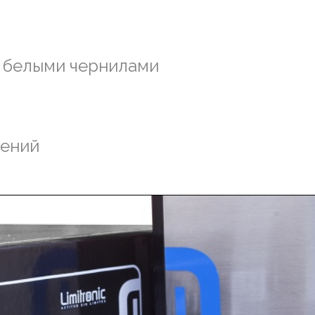
 белыми чернилами
щений