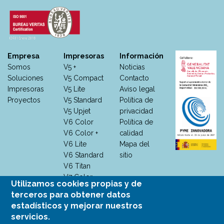
Empresa
Impresoras
Información
Somos
V5 +
Noticias
Soluciones
V5 Compact
Contacto
Impresoras
V5 Lite
Aviso legal
Proyectos
V5 Standard
Política de
V5 Upjet
privacidad
V6 Color
Política de
V6 Color +
calidad
V6 Lite
Mapa del
V6 Standard
sitio
V6 Titan
V7 Color
Utilizamos cookies propias y de
V7 Color +
terceros para obtener datos
V7 M +
estadísticos y mejorar nuestros
V7
servicios.
Monocromo