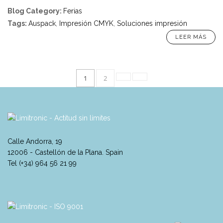
Blog Category
:
Ferias
Tags
:
Auspack
,
Impresión CMYK
,
Soluciones impresión
LEER MÁS
1
2
Calle Andorra, 19
12006 - Castellón de la Plana. Spain
Tel (+34) 964 56 21 99