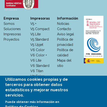
Empresa
Impresoras
Información
Somos
V5 +
Noticias
Soluciones
V5 Compact
Contacto
Impresoras
V5 Lite
Aviso legal
Proyectos
V5 Standard
Política de
V5 Upjet
privacidad
V6 Color
Política de
V6 Color +
calidad
V6 Lite
Mapa del
V6 Standard
sitio
V6 Titan
V7 Color
Utilizamos cookies propias y de
V7 Color +
terceros para obtener datos
V7 M +
estadísticos y mejorar nuestros
V7
servicios.
Monocromo
Puede obtener más información en
V7 White