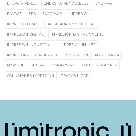
ENERGÍA VERDE
ENERGÍAS RENOVABLES
ENOMAQ
ENVASE
EPS
EXPOPACK
IMPRESIÓN
IMPRESIÓN CMYK
IMPRESIÓN CMYK DIGITAL
IMPRESIÓN DIGITAL
IMPRESIÓN DIGITAL ONLINE
IMPRESIÓN INDUSTRIAL
IMPRESIÓN INKJET
IMPRESORA TINTA BLANCA
INNOVACIÓN
MAQUINARIA
MARCAJE
NUEVAS TECNOLOGÍAS
PANELES SOLARES
SOLUCIONES IMPRESIÓN
TRAZABILIDAD