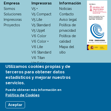
Empresa
Impresoras
Información
Somos
V5 +
Noticias
Soluciones
V5 Compact
Contacto
Impresoras
V5 Lite
Aviso legal
Proyectos
V5 Standard
Política de
V5 Upjet
privacidad
V6 Color
Política de
V6 Color +
calidad
V6 Lite
Mapa del
V6 Standard
sitio
V6 Titan
V7 Color
Utilizamos cookies propias y de
V7 Color +
terceros para obtener datos
V7 M +
estadísticos y mejorar nuestros
V7
servicios.
Monocromo
Puede obtener más información en
V7 White
Política de Cookies
Aceptar