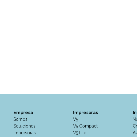
Empresa
Impresoras
I
Somos
V5 +
No
Soluciones
V5 Compact
C
Impresoras
V5 Lite
Av