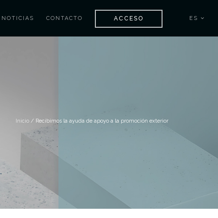
ACCESO
NOTICIAS
CONTACTO
ES
Inicio
/ Recibimos la ayuda de apoyo a la promoción exterior