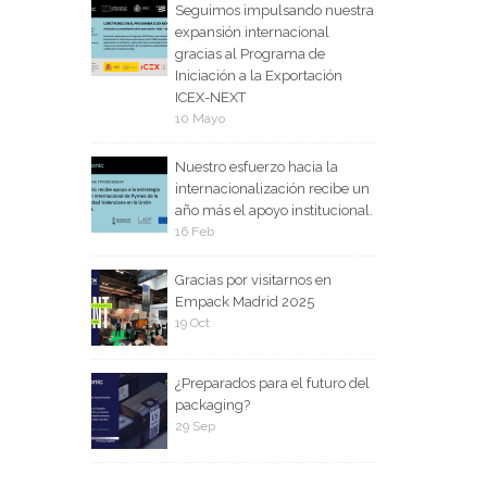
Seguimos impulsando nuestra
expansión internacional
gracias al Programa de
Iniciación a la Exportación
ICEX-NEXT
10 Mayo
Nuestro esfuerzo hacia la
internacionalización recibe un
año más el apoyo institucional.
16 Feb
Gracias por visitarnos en
Empack Madrid 2025
19 Oct
¿Preparados para el futuro del
packaging?
29 Sep